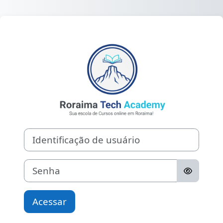
Ir para o conteúdo principal
Acesso a Rorai
Identificação de usuário
Senha
Acessar